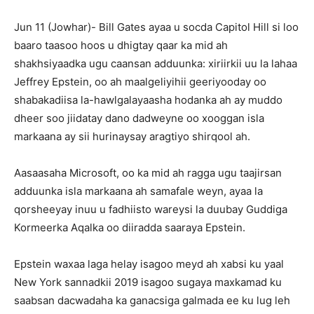
Jun 11 (Jowhar)- Bill Gates ayaa u socda Capitol Hill si loo
baaro taasoo hoos u dhigtay qaar ka mid ah
shakhsiyaadka ugu caansan adduunka: xiriirkii uu la lahaa
Jeffrey Epstein, oo ah maalgeliyihii geeriyooday oo
shabakadiisa la-hawlgalayaasha hodanka ah ay muddo
dheer soo jiidatay dano dadweyne oo xooggan isla
markaana ay sii hurinaysay aragtiyo shirqool ah.
Aasaasaha Microsoft, oo ka mid ah ragga ugu taajirsan
adduunka isla markaana ah samafale weyn, ayaa la
qorsheeyay inuu u fadhiisto wareysi la duubay Guddiga
Kormeerka Aqalka oo diiradda saaraya Epstein.
Epstein waxaa laga helay isagoo meyd ah xabsi ku yaal
New York sannadkii 2019 isagoo sugaya maxkamad ku
saabsan dacwadaha ka ganacsiga galmada ee ku lug leh