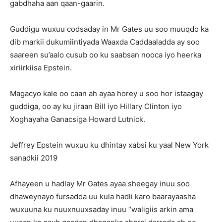
gabdhaha aan qaan-gaarin.
Guddigu wuxuu codsaday in Mr Gates uu soo muuqdo ka
dib markii dukumiintiyada Waaxda Caddaaladda ay soo
saareen su’aalo cusub oo ku saabsan nooca iyo heerka
xiriirkiisa Epstein.
Magacyo kale oo caan ah ayaa horey u soo hor istaagay
guddiga, oo ay ku jiraan Bill iyo Hillary Clinton iyo
Xoghayaha Ganacsiga Howard Lutnick.
Jeffrey Epstein wuxuu ku dhintay xabsi ku yaal New York
sanadkii 2019
Afhayeen u hadlay Mr Gates ayaa sheegay inuu soo
dhaweynayo fursadda uu kula hadli karo baarayaasha
wuxuuna ku nuuxnuuxsaday inuu “waligiis arkin ama