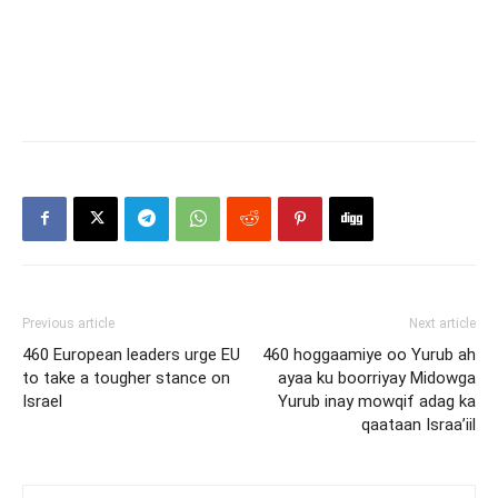
Previous article
Next article
460 European leaders urge EU
460 hoggaamiye oo Yurub ah
to take a tougher stance on
ayaa ku boorriyay Midowga
Israel
Yurub inay mowqif adag ka
qaataan Israa’iil