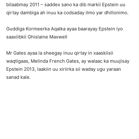
bilaabmay 2011 – saddex sano ka dib markii Epstein uu
qirtay dambiga ah inuu ka codsaday ilmo yar dhillonimo.
Guddiga Kormeerka Aqalka ayaa baarayay Epstein iyo
saaxiibkii Ghislaine Maxwell
Mr Gates ayaa la sheegay inuu qirtay in xaaskiisii ​​​​
waqtigaas, Melinda French Gates, ay walaac ka muujisay
Epstein 2013, laakiin uu xiriirka sii waday ugu yaraan
sanad kale.