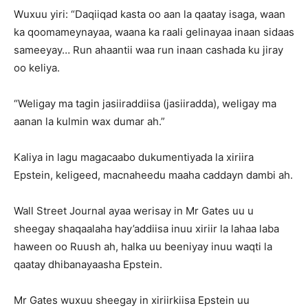
Wuxuu yiri: “Daqiiqad kasta oo aan la qaatay isaga, waan
ka qoomameynayaa, waana ka raali gelinayaa inaan sidaas
sameeyay… Run ahaantii waa run inaan cashada ku jiray
oo keliya.
“Weligay ma tagin jasiiraddiisa (jasiiradda), weligay ma
aanan la kulmin wax dumar ah.”
Kaliya in lagu magacaabo dukumentiyada la xiriira
Epstein, keligeed, macnaheedu maaha caddayn dambi ah.
Wall Street Journal ayaa werisay in Mr Gates uu u
sheegay shaqaalaha hay’addiisa inuu xiriir la lahaa laba
haween oo Ruush ah, halka uu beeniyay inuu waqti la
qaatay dhibanayaasha Epstein.
Mr Gates wuxuu sheegay in xiriirkiisa Epstein uu