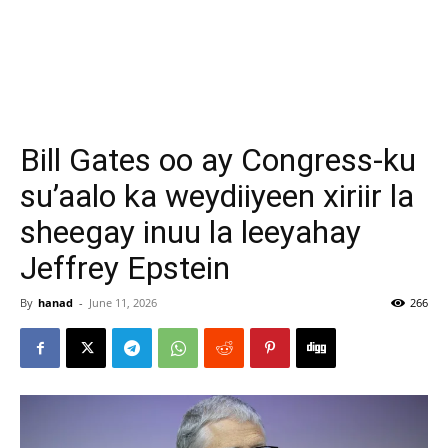
Bill Gates oo ay Congress-ku
su’aalo ka weydiiyeen xiriir la
sheegay inuu la leeyahay
Jeffrey Epstein
By
hanad
-
June 11, 2026
266