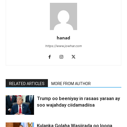
hanad
https://www.jowhar.com
RELATED ARTICLES
MORE FROM AUTHOR
Trump oo beeniyay in rasaas yaraan ay
soo wajahday ciidamadiisa
Kulanka Golaha Wasiirada oo looga