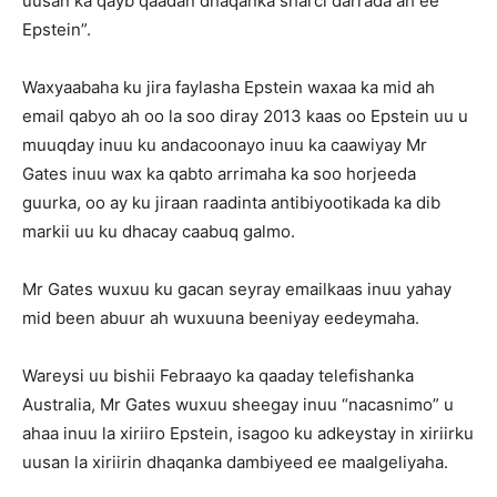
uusan ka qayb qaadan dhaqanka sharci darrada ah ee
Epstein”.
Waxyaabaha ku jira faylasha Epstein waxaa ka mid ah
email qabyo ah oo la soo diray 2013 kaas oo Epstein uu u
muuqday inuu ku andacoonayo inuu ka caawiyay Mr
Gates inuu wax ka qabto arrimaha ka soo horjeeda
guurka, oo ay ku jiraan raadinta antibiyootikada ka dib
markii uu ku dhacay caabuq galmo.
Mr Gates wuxuu ku gacan seyray emailkaas inuu yahay
mid been abuur ah wuxuuna beeniyay eedeymaha.
Wareysi uu bishii Febraayo ka qaaday telefishanka
Australia, Mr Gates wuxuu sheegay inuu “nacasnimo” u
ahaa inuu la xiriiro Epstein, isagoo ku adkeystay in xiriirku
uusan la xiriirin dhaqanka dambiyeed ee maalgeliyaha.