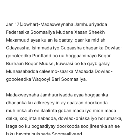
Jan 17(Jowhar)-Madaxweynaha Jamhuuriyadda
Federaalka Soomaaliya Mudane Xasan Sheekh
Maxamuud ayaa kulan la qaatay, qaar ka mid ah
Odayaasha, Isimmada iyo Cuqaasha dhaqanka Dowlad-
goboleedka Puntland oo uu hoggaaminayo Boqor
Burhaan Boqor Muuse, kuwaasi oo ka qayb galay,
Munaasabadda caleemo-saarka Madaxda Dowlad-
goboleedka Waqooyi Bari Soomaaliya.
Madaxweynaha Jamhuuriyadda ayaa hoggaanka
dhaqanka ku adkeeyey in ay qaataan doorkooda
muhiimka ah ee ilaalinta gobanimada iyo midnimada
dalka, xoojinta nabadda, dowlad-dhiska iyo horumarka,
isaga oo ku bogaadiyay doorkooda soo jireenka ah ee
isku haynta bulshada Soomaaliyeed.