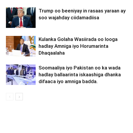
Trump oo beeniyay in rasaas yaraan ay
soo wajahday ciidamadiisa
Kulanka Golaha Wasiirada oo looga
hadlay Amniga iyo Horumarinta
Dhaqaalaha
Soomaaliya iyo Pakistan oo ka wada
hadlay ballaarinta iskaashiga dhanka
difaaca iyo amniga badda.