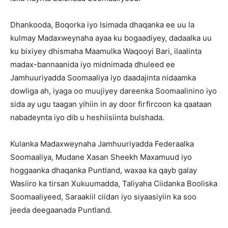
Dhankooda, Boqorka iyo Isimada dhaqanka ee uu la
kulmay Madaxweynaha ayaa ku bogaadiyey, dadaalka uu
ku bixiyey dhismaha Maamulka Waqooyi Bari, ilaalinta
madax-bannaanida iyo midnimada dhuleed ee
Jamhuuriyadda Soomaaliya iyo daadajinta nidaamka
dowliga ah, iyaga oo muujiyey dareenka Soomaalinino iyo
sida ay ugu taagan yihiin in ay door firfircoon ka qaataan
nabadeynta iyo dib u heshiisiinta bulshada.
Kulanka Madaxweynaha Jamhuuriyadda Federaalka
Soomaaliya, Mudane Xasan Sheekh Maxamuud iyo
hoggaanka dhaqanka Puntland, waxaa ka qayb galay
Wasiiro ka tirsan Xukuumadda, Taliyaha Ciidanka Booliska
Soomaaliyeed, Saraakiil ciidan iyo siyaasiyiin ka soo
jeeda deegaanada Puntland.