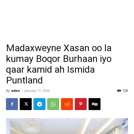
Madaxweyne Xasan oo la
kumay Boqor Burhaan iyo
qaar kamid ah Ismida
Puntland
By
aden
-
January 17, 2026
726