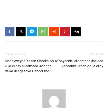
Previous article
Next article
Madaxweyne Xasan Sheekh oo
Afhayeenkii ciidamada ilaalada
kula ciidey ciidamada Xoogga
kacaanka Iiraan oo la diley
dalka deegaanka Gendershe