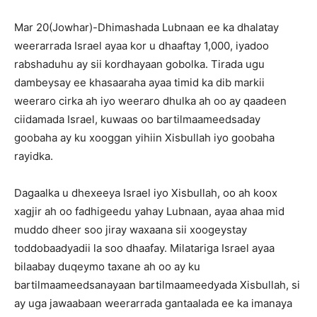
Mar 20(Jowhar)-Dhimashada Lubnaan ee ka dhalatay
weerarrada Israel ayaa kor u dhaaftay 1,000, iyadoo
rabshaduhu ay sii kordhayaan gobolka. Tirada ugu
dambeysay ee khasaaraha ayaa timid ka dib markii
weeraro cirka ah iyo weeraro dhulka ah oo ay qaadeen
ciidamada Israel, kuwaas oo bartilmaameedsaday
goobaha ay ku xooggan yihiin Xisbullah iyo goobaha
rayidka.
Dagaalka u dhexeeya Israel iyo Xisbullah, oo ah koox
xagjir ah oo fadhigeedu yahay Lubnaan, ayaa ahaa mid
muddo dheer soo jiray waxaana sii xoogeystay
toddobaadyadii la soo dhaafay. Milatariga Israel ayaa
bilaabay duqeymo taxane ah oo ay ku
bartilmaameedsanayaan bartilmaameedyada Xisbullah, si
ay uga jawaabaan weerarrada gantaalada ee ka imanaya