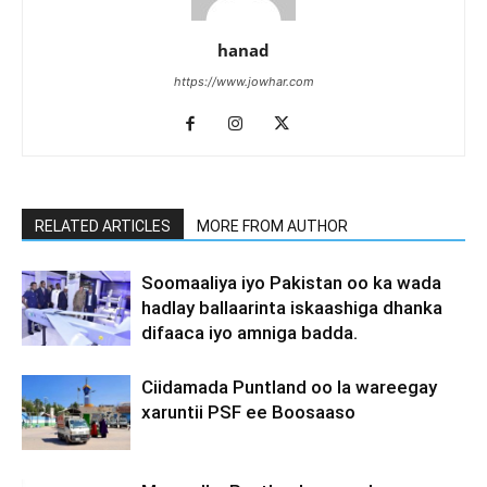
hanad
https://www.jowhar.com
RELATED ARTICLES
MORE FROM AUTHOR
Soomaaliya iyo Pakistan oo ka wada
hadlay ballaarinta iskaashiga dhanka
difaaca iyo amniga badda.
Ciidamada Puntland oo la wareegay
xaruntii PSF ee Boosaaso