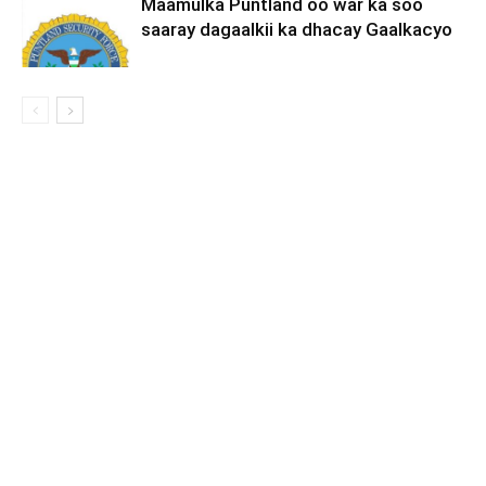
Maamulka Puntland oo war ka soo
saaray dagaalkii ka dhacay Gaalkacyo