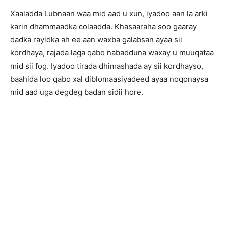
Xaaladda Lubnaan waa mid aad u xun, iyadoo aan la arki
karin dhammaadka colaadda. Khasaaraha soo gaaray
dadka rayidka ah ee aan waxba galabsan ayaa sii
kordhaya, rajada laga qabo nabadduna waxay u muuqataa
mid sii fog. Iyadoo tirada dhimashada ay sii kordhayso,
baahida loo qabo xal diblomaasiyadeed ayaa noqonaysa
mid aad uga degdeg badan sidii hore.