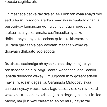
kooxda xagjirka ah.
Dhimashada dadka rayidka ah ee Lubnaan ayaa ahayd mid
aad u ba’an, iyadoo wararka sheegaya in xaafado dhan la
burburiyay kumanaan qofna ay hoy la’aan noqdeen.
Isbitaallada iyo xarumaha caafimaadka ayaa ku
dhibtoonaya inay la tacaalaan qulqulka khasaaraha,
ururada gargaarka bani’aadamnimadana waxay ka
digayaan dhibaato soo socota.
Bulshada caalamiga ah ayaa ku baaqday in la joojiyo
rabshadaha oo dib loogu laabto wadahadallada, laakiin
labada dhinacba waxay u muuqdaan inay go’aansadeen
inay sii wadaan dagaalka. Qaramada Midoobay ayaa
cambaareysay weerarrada lagu qaaday dadka rayidka ah
waxayna ku baaqday xabbad joojin degdeg ah, laakiin ilaa
hadda, ma jirin wax calaamad ah oo muujinaysa xal.