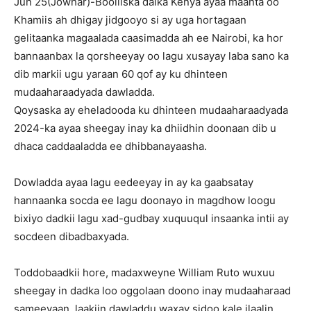
Jun 25(Jowhar)-Booliiska dalka Kenya ayaa maanta oo
Khamiis ah dhigay jidgooyo si ay uga hortagaan
gelitaanka magaalada caasimadda ah ee Nairobi, ka hor
bannaanbax la qorsheeyay oo lagu xusayay laba sano ka
dib markii ugu yaraan 60 qof ay ku dhinteen
mudaaharaadyada dawladda.
Qoysaska ay eheladooda ku dhinteen mudaaharaadyada
2024-ka ayaa sheegay inay ka dhiidhin doonaan dib u
dhaca caddaaladda ee dhibbanayaasha.
Dowladda ayaa lagu eedeeyay in ay ka gaabsatay
hannaanka socda ee lagu doonayo in magdhow loogu
bixiyo dadkii lagu xad-gudbay xuquuqul insaanka intii ay
socdeen dibadbaxyada.
Toddobaadkii hore, madaxweyne William Ruto wuxuu
sheegay in dadka loo oggolaan doono inay mudaaharaad
sameeyaan, laakiin dawladdu waxay sidoo kale ilaalin