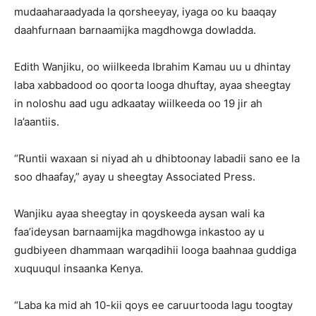
mudaaharaadyada la qorsheeyay, iyaga oo ku baaqay
daahfurnaan barnaamijka magdhowga dowladda.
Edith Wanjiku, oo wiilkeeda Ibrahim Kamau uu u dhintay
laba xabbadood oo qoorta looga dhuftay, ayaa sheegtay
in noloshu aad ugu adkaatay wiilkeeda oo 19 jir ah
la’aantiis.
“Runtii waxaan si niyad ah u dhibtoonay labadii sano ee la
soo dhaafay,” ayay u sheegtay Associated Press.
Wanjiku ayaa sheegtay in qoyskeeda aysan wali ka
faa’ideysan barnaamijka magdhowga inkastoo ay u
gudbiyeen dhammaan warqadihii looga baahnaa guddiga
xuquuqul insaanka Kenya.
“Laba ka mid ah 10-kii qoys ee caruurtooda lagu toogtay