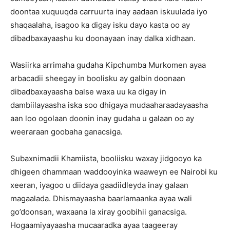
doontaa xuquuqda carruurta inay aadaan iskuulada iyo
shaqaalaha, isagoo ka digay isku dayo kasta oo ay
dibadbaxayaashu ku doonayaan inay dalka xidhaan.
Wasiirka arrimaha gudaha Kipchumba Murkomen ayaa
arbacadii sheegay in boolisku ay galbin doonaan
dibadbaxayaasha balse waxa uu ka digay in
dambiilayaasha iska soo dhigaya mudaaharaadayaasha
aan loo ogolaan doonin inay gudaha u galaan oo ay
weeraraan goobaha ganacsiga.
Subaxnimadii Khamiista, booliisku waxay jidgooyo ka
dhigeen dhammaan waddooyinka waaweyn ee Nairobi ku
xeeran, iyagoo u diidaya gaadiidleyda inay galaan
magaalada. Dhismayaasha baarlamaanka ayaa wali
go’doonsan, waxaana la xiray goobihii ganacsiga.
Hogaamiyayaasha mucaaradka ayaa taageeray