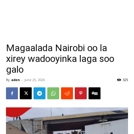
Magaalada Nairobi oo la
xirey wadooyinka laga soo
galo
By
aden
-
June 25, 2026
325