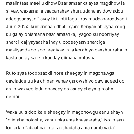
maalintaas meel u dhow Baarlamaanka ayaa magdhow la
siiyay, waxaana la yaabanahay shuruudaha ay dowladdu
adeegsanayso,” ayay tiri. Intii lagu jiray mudaaharaadyadii
Juun 2024, kumannaan dhallinyaro Kenyan ah ayaa xoog
ku galay dhismaha baarlamaanka, iyagoo ku boorriyay
sharci-dajiyayaasha inay u codeeyaan sharciga
maaliyadda oo soo jeediyay in la kordhiyo canshuuraha in
kasta oo ay sare u kacday qiimaha nolosha.
Ruto ayaa todobaadkii hore sheegay in magdhawga
dawladdu uu ka dhigan yahay garowshiyo dawladeed oo
ah in waxyeelladu dhacday oo aanay ahayn qirasho
dembi.
Waxa uu sidoo kale sheegay in magdhowgu aanu ahayn
“qiimaha nolosha, xanuunka ama khasaaraha,” iyo in aan
loo arkin “abaalmarinta rabshadaha ama dambiyada”