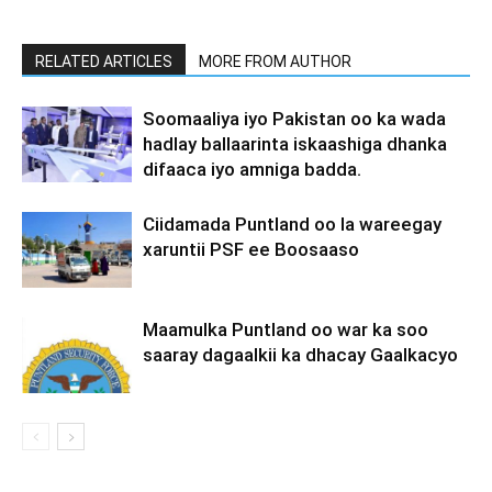
RELATED ARTICLES
MORE FROM AUTHOR
Soomaaliya iyo Pakistan oo ka wada
hadlay ballaarinta iskaashiga dhanka
difaaca iyo amniga badda.
Ciidamada Puntland oo la wareegay
xaruntii PSF ee Boosaaso
Maamulka Puntland oo war ka soo
saaray dagaalkii ka dhacay Gaalkacyo