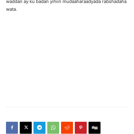
waddan ay ku badan yihiin mudaaharaadyada rabshadaha
wata.