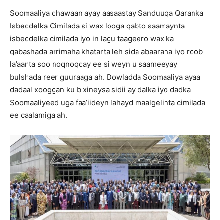
Soomaaliya dhawaan ayay aasaastay Sanduuqa Qaranka
Isbeddelka Cimilada si wax looga qabto saamaynta
isbeddelka cimilada iyo in lagu taageero wax ka
qabashada arrimaha khatarta leh sida abaaraha iyo roob
la’aanta soo noqnoqday ee si weyn u saameeyay
bulshada reer guuraaga ah. Dowladda Soomaaliya ayaa
dadaal xooggan ku bixineysa sidii ay dalka iyo dadka
Soomaaliyeed uga faa’iideyn lahayd maalgelinta cimilada
ee caalamiga ah.