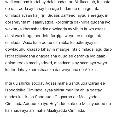
weli caqabad ku tahay dalal badan oo Afrikaan ah, inkasta
oo qaaradda ay tahay tan ugu badan ee maalgelinta
cimilada aysan ka jirjn. Sidaas darteed, ayuu sheegay, in
qorsheynta miisaaniyadda, kordhinta dakhliga gudaha iyo
waxtarka kharashaadka dowladda ay yihiin kuwo asaasi
ah si wax looga beddelo farqiga weyn ee maalgelinta
cimilada. Waxa kale oo uu carrabka ku adkeeyay in
dowladuhu khasab tahay in maalgelinta cimilada lagu daro
istiraatiijiyadaha dhaqaalaha guud ee qaranka iyo qaab-
dhismeedka maaliyadeed, maadaama ay saamayn weyn
ku leedahay kharashaadka dadweynaha ee Afrika.
Intii uu shirku socday Agaasimaha Sanduuqa Qaran ee
Isbeddelka Cimilada, ayaa shirar muhiim ah la qaatay
madax ka tirsan Sanduuqa Cagaaran ee Maaliyadda
Cimillada Adduunka iyo Hey’addo kale oo Maaliyadeed oo
ka shaqeeya arrimaha Maaliyadda Cimilada.