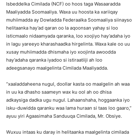
Isbeddelka Cimilada (NCF) oo hoos taga Wasaaradda
Maaliyadda Soomaaliya. Waxa uu hoosta ka xariiqay
muhiimadda ay Dowladda Federaalka Soomaaliya siinayso
helitaanka hay’ad qaran oo la aqoonsan yahay si loo
isticmaalo nidaamyada qaranka, loo xoojiyo hay’adaha iyo
in lagu yareeyo kharashaadka hirgelinta. Waxa kale oo uu
xusay muhiimadda dhismaha iyo xoojinta awoodda
hay’adaha qaranka iyadoo si istiraatiiji ah loo
adeegsanayo maalgelinta Cimilada Maaliyadda.
“xaaladdaheena nugul, doollar kasta oo maalgelin ah waa
in uu ka dhasho saameyn wax ku ool ah oo dhisa
adkaysiga dadka ugu nugul. Lahaanshaha, hoggaanka iyo
isku-duwidda qaranku waa lama huraan si taas loo gaaro,”
ayuu yiri Agaasimaha Sanduuqa Cimilada, Mr. Obsiye.
Wuxuu intaas ku daray in helitaanka maalgelinta cimilada