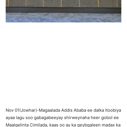
Nov 01(Jowhar)-Magaalada Addis Ababa ee dalka Itoobiya
ayaa lagu soo gabagabeeyay shirweynaha heer gobol ee
Maalgelinta Cimilada, kaas oo ay ka qeybgaleen madax ka