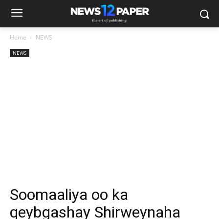
Home
NEWS
NEWS
Soomaaliya oo ka
qeybgashay Shirweynaha