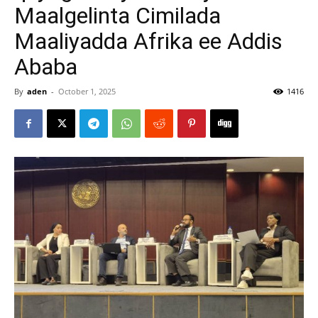
Maalgelinta Cimilada
Maaliyadda Afrika ee Addis
Ababa
By
aden
-
October 1, 2025
1416