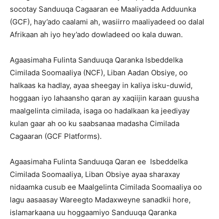
socotay Sanduuqa Cagaaran ee Maaliyadda Adduunka
(GCF), hay’ado caalami ah, wasiirro maaliyadeed oo dalal
Afrikaan ah iyo hey’ado dowladeed oo kala duwan.
Agaasimaha Fulinta Sanduuqa Qaranka Isbeddelka
Cimilada Soomaaliya (NCF), Liban Aadan Obsiye, oo
halkaas ka hadlay, ayaa sheegay in kaliya isku-duwid,
hoggaan iyo lahaansho qaran ay xaqiijin karaan guusha
maalgelinta cimilada, isaga oo hadalkaan ka jeediyay
kulan gaar ah oo ku saabsanaa madasha Cimilada
Cagaaran (GCF Platforms).
Agaasimaha Fulinta Sanduuqa Qaran ee Isbeddelka
Cimilada Soomaaliya, Liban Obsiye ayaa sharaxay
nidaamka cusub ee Maalgelinta Cimilada Soomaaliya oo
lagu aasaasay Wareegto Madaxweyne sanadkii hore,
islamarkaana uu hoggaamiyo Sanduuqa Qaranka