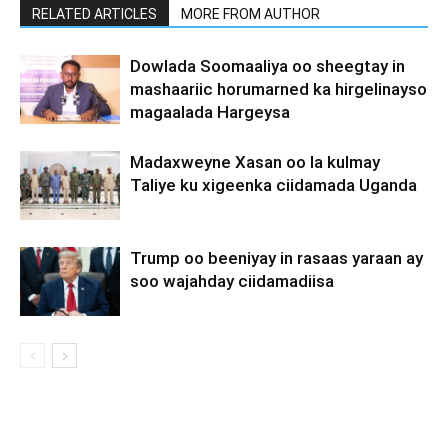
RELATED ARTICLES
MORE FROM AUTHOR
Dowlada Soomaaliya oo sheegtay in
mashaariic horumarned ka hirgelinayso
magaalada Hargeysa
Madaxweyne Xasan oo la kulmay
Taliye ku xigeenka ciidamada Uganda
Trump oo beeniyay in rasaas yaraan ay
soo wajahday ciidamadiisa