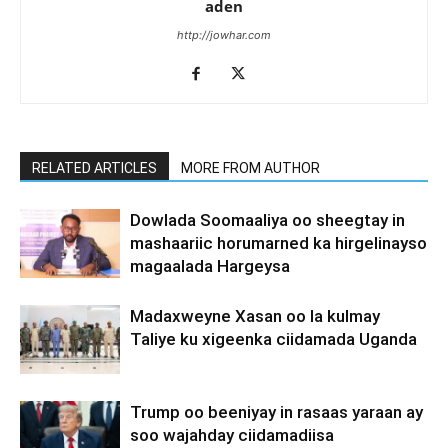
aden
http://jowhar.com
RELATED ARTICLES
MORE FROM AUTHOR
Dowlada Soomaaliya oo sheegtay in
mashaariic horumarned ka hirgelinayso
magaalada Hargeysa
Madaxweyne Xasan oo la kulmay
Taliye ku xigeenka ciidamada Uganda
Trump oo beeniyay in rasaas yaraan ay
soo wajahday ciidamadiisa