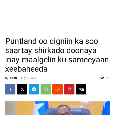
Puntland oo digniin ka soo
saartay shirkado doonaya
inay maalgelin ku sameeyaan
xeebaheeda
By
aden
-
July 5, 2026
141