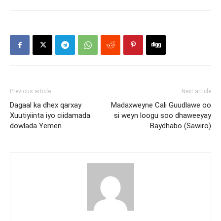
Previous article
Next article
Dagaal ka dhex qarxay
Madaxweyne Cali Guudlawe oo
Xuutiyiinta iyo ciidamada
si weyn loogu soo dhaweeyay
dowlada Yemen
Baydhabo (Sawiro)