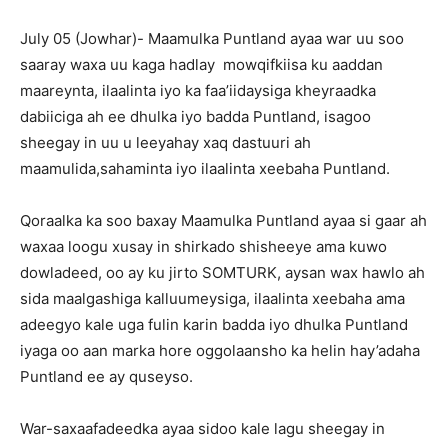
July 05 (Jowhar)- Maamulka Puntland ayaa war uu soo
saaray waxa uu kaga hadlay mowqifkiisa ku aaddan
maareynta, ilaalinta iyo ka faa’iidaysiga kheyraadka
dabiiciga ah ee dhulka iyo badda Puntland, isagoo
sheegay in uu u leeyahay xaq dastuuri ah
maamulida,sahaminta iyo ilaalinta xeebaha Puntland.
Qoraalka ka soo baxay Maamulka Puntland ayaa si gaar ah
waxaa loogu xusay in shirkado shisheeye ama kuwo
dowladeed, oo ay ku jirto SOMTURK, aysan wax hawlo ah
sida maalgashiga kalluumeysiga, ilaalinta xeebaha ama
adeegyo kale uga fulin karin badda iyo dhulka Puntland
iyaga oo aan marka hore oggolaansho ka helin hay’adaha
Puntland ee ay quseyso.
War-saxaafadeedka ayaa sidoo kale lagu sheegay in