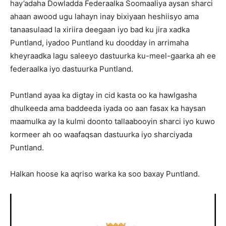
hay’adaha Dowladda Federaalka Soomaaliya aysan sharci
ahaan awood ugu lahayn inay bixiyaan heshiisyo ama
tanaasulaad la xiriira deegaan iyo bad ku jira xadka
Puntland, iyadoo Puntland ku doodday in arrimaha
kheyraadka lagu saleeyo dastuurka ku-meel-gaarka ah ee
federaalka iyo dastuurka Puntland.
Puntland ayaa ka digtay in cid kasta oo ka hawlgasha
dhulkeeda ama baddeeda iyada oo aan fasax ka haysan
maamulka ay la kulmi doonto tallaabooyin sharci iyo kuwo
kormeer ah oo waafaqsan dastuurka iyo sharciyada
Puntland.
Halkan hoose ka aqriso warka ka soo baxay Puntland.