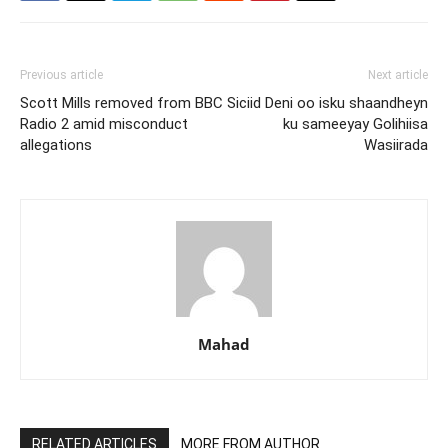
Previous article
Next article
Scott Mills removed from BBC
Siciid Deni oo isku shaandheyn
Radio 2 amid misconduct
ku sameeyay Golihiisa
allegations
Wasiirada
Mahad
RELATED ARTICLES
MORE FROM AUTHOR