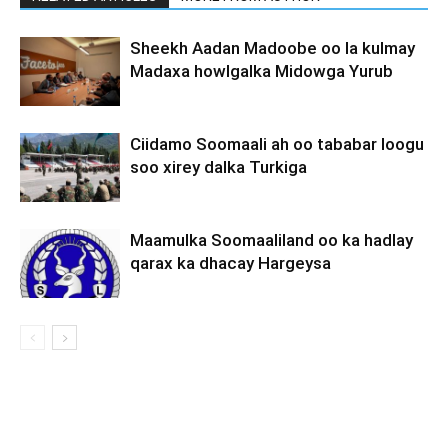
Sheekh Aadan Madoobe oo la kulmay
Madaxa howlgalka Midowga Yurub
Ciidamo Soomaali ah oo tababar loogu
soo xirey dalka Turkiga
Maamulka Soomaaliland oo ka hadlay
qarax ka dhacay Hargeysa