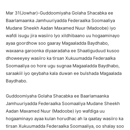
Mar 31(Jowhar)-Guddoomiyaha Golaha Shacabka ee
Baarlamaanka Jamhuuriyadda Federaalka Soomaaliya
Mudane Sheekh Aadan Maxamed Nuur (Madoobe) iyo
wafdi isugu jira wasiiro Iyo xildhibaano uu hogaaminayo
ayaa goordhow soo gaaray Magaaladda Baydhabo,
waxaana garoonka diyaaradaha ee Shaatiguduud kusoo
dhoweeyey wasiiro ka tirsan Xukuumadda Federaalka
Soomaaliya oo hore ugu sugnaa Magaaladda Baydhabo,
saraakiil iyo qeybaha kala duwan ee bulshada Magaalada
Baydhabo.
Guddoomiyaha Golaha Shacabka ee Baarlamaanka
Jamhuuriyadda Federaalka Soomaaliya Mudane Sheekh
Aadan Maxamed Nuur (Madoobe) iyo wafdiga uu
hogaaminayo ayaa kulan horudhac ah la qaatay wasiiro ka
tirsan Xukuumadda Federaalka Soomaaliya, oo shalay soo