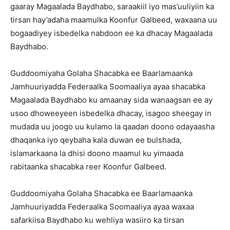
gaaray Magaalada Baydhabo, saraakiil iyo mas’uuliyiin ka
tirsan hay’adaha maamulka Koonfur Galbeed, waxaana uu
bogaadiyey isbedelka nabdoon ee ka dhacay Magaalada
Baydhabo.
Guddoomiyaha Golaha Shacabka ee Baarlamaanka
Jamhuuriyadda Federaalka Soomaaliya ayaa shacabka
Magaalada Baydhabo ku amaanay sida wanaagsan ee ay
usoo dhoweeyeen isbedelka dhacay, isagoo sheegay in
mudada uu joogo uu kulamo la qaadan doono odayaasha
dhaqanka iyo qeybaha kala duwan ee bulshada,
islamarkaana la dhisi doono maamul ku yimaada
rabitaanka shacabka reer Koonfur Galbeed.
Guddoomiyaha Golaha Shacabka ee Baarlamaanka
Jamhuuriyadda Federaalka Soomaaliya ayaa waxaa
safarkiisa Baydhabo ku wehliya wasiiro ka tirsan