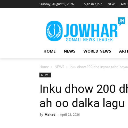
Sunday, August 9, 2026
Sign in / Join
NEWS
ARTI
HOME
NEWS
WORLD NEWS
ART
Home
NEWS
Inku dhow 200 dhalinyaro tahriibayaa
NEWS
Inku dhow 200 dh
ah oo dalka lagu
By
Mahad
-
April 23, 2026