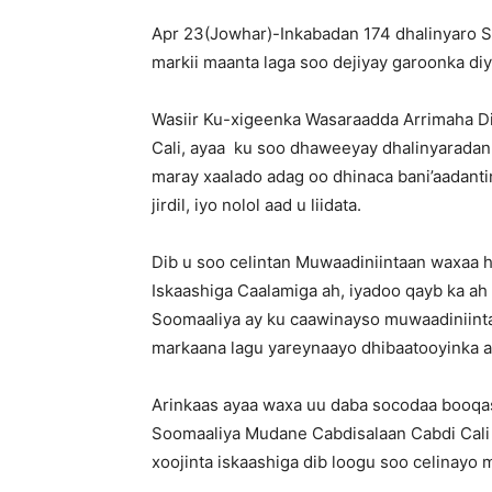
Apr 23(Jowhar)-Inkabadan 174 dhalinyaro So
markii maanta laga soo dejiyay garoonka d
Wasiir Ku-xigeenka Wasaraadda Arrimaha D
Cali, ayaa ku soo dhaweeyay dhalinyaradan 
maray xaalado adag oo dhinaca bani’aadanti
jirdil, iyo nolol aad u liidata.
Dib u soo celintan Muwaadiniintaan waxaa
Iskaashiga Caalamiga ah, iyadoo qayb ka ah
Soomaaliya ay ku caawinayso muwaadiniinta
markaana lagu yareynaayo dhibaatooyinka a
Arinkaas ayaa waxa uu daba socodaa booqa
Soomaaliya Mudane Cabdisalaan Cabdi Cali k
xoojinta iskaashiga dib loogu soo celinayo