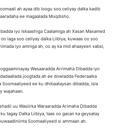
omaali ah ayaa dib loogu soo celiyay dalka kadib
iyaaradaha ee magaalada Muqdisho.
ibadda iyo Iskaashiga Caalamiga ah Xasan Maxamed
oo laga soo celiyay dalka Liibiya, kuwaas oo soo
nimada iyo amniga ah, oo ay ka mid ahaayeen xabsi,
 hoggaaminayay Wasaaradda Arrimaha Dibadda iyo
 dadaallada joogtada ah ee dowladda Federaalka
 Soomaaliyeed ee ku dhibaataysan dibadda, isla
y wajahaan.
shadii uu Wasiirka Waraaradda Arimaha Dibadda
u tagay Dalka Liibiya, taas oo gacan ka geysatay
 muwaadiniinta Soomaaliyeed si ammaan ah.