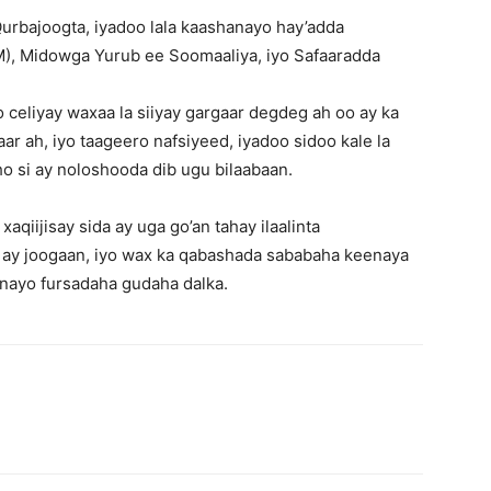
urbajoogta, iyadoo lala kaashanayo hay’adda
IOM), Midowga Yurub ee Soomaaliya, iyo Safaaradda
 celiyay waxaa la siiyay gargaar degdeg ah oo ay ka
ar ah, iyo taageero nafsiyeed, iyadoo sidoo kale la
ho si ay noloshooda dib ugu bilaabaan.
qiijisay sida ay uga go’an tahay ilaalinta
 ay joogaan, iyo wax ka qabashada sababaha keenaya
rinayo fursadaha gudaha dalka.