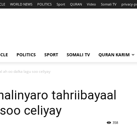
CLE
WORLD NEWS
POLITICS
Sport
QURAN
Video
Somali TV
privacy-p
ICLE
POLITICS
SPORT
SOMALI TV
QURAN KARIM
l ah oo dalka lagu soo celiyay
alinyaro tahriibayaal
 soo celiyay
358