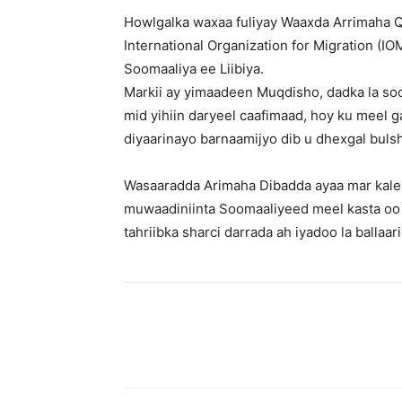
Howlgalka waxaa fuliyay Waaxda Arrimaha Q
International Organization for Migration (
Soomaaliya ee Liibiya.
Markii ay yimaadeen Muqdisho, dadka la soo
mid yihiin daryeel caafimaad, hoy ku meel ga
diyaarinayo barnaamijyo dib u dhexgal buls
Wasaaradda Arimaha Dibadda ayaa mar kale xa
muwaadiniinta Soomaaliyeed meel kasta oo
tahriibka sharci darrada ah iyadoo la ballaa